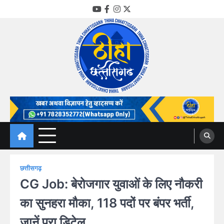
Skip
YouTube
Facebook
Instagram
Twitter
to
content
Thiha Chhattisgarh
गोठ जन-जन के
छत्तीसगढ़
CG Job: बेरोजगार युवाओं के लिए नौकरी
का सुनहरा मौका, 118 पदों पर बंपर भर्ती,
जानें पूरा डिटेल