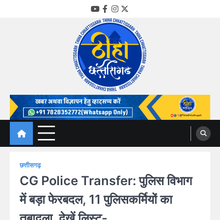
Skip
YouTube
Facebook
Instagram
Twitter
to
content
Thiha Chhattisgarh
गोठ जन-जन के
छत्तीसगढ़
CG Police Transfer: पुलिस विभाग
में बड़ा फेरबदल, 11 पुलिसकर्मियों का
तबादला, देखें लिस्ट-