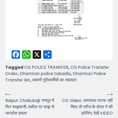
Facebook
WhatsApp
X
Share
Tagged
CG POLICE TRANSFER
,
CG Police Transfer
Order
,
Dhamtari police tabadla
,
Dhamtari Police
Transfer list
,
धमतरी पुलिकर्मियों का तबादला
Post
⟵
⟶
Raipur Chakubaji: रायपुर में
CG Video: अस्पताल स्टाफ नहीं
navigation
फिर चाकूबाजी, वकील पर चाकू से
मिला तो मरीज के दोस्त ने की
जानलेवा हमला
ड्रेसिंग, देखें VIDEO