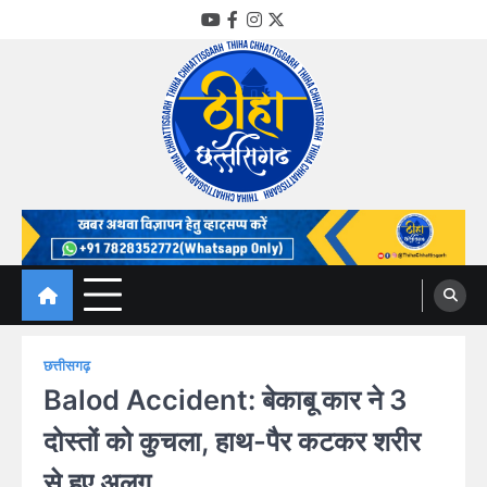
Skip
YouTube
Facebook
Instagram
Twitter
to
content
Thiha Chhattisgarh
गोठ जन-जन के
छत्तीसगढ़
Balod Accident: बेकाबू कार ने 3
दोस्तों को कुचला, हाथ-पैर कटकर शरीर
से हुए अलग