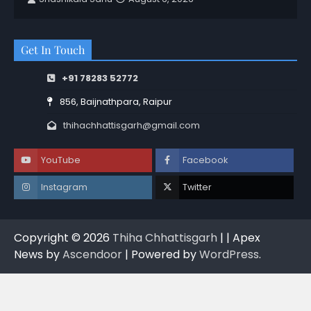
Get In Touch
+91 78283 52772
856, Baijnathpara, Raipur
thihachhattisgarh@gmail.com
YouTube
Facebook
Instagram
Twitter
Copyright © 2026
Thiha Chhattisgarh
| | Apex
News by
Ascendoor
| Powered by
WordPress
.