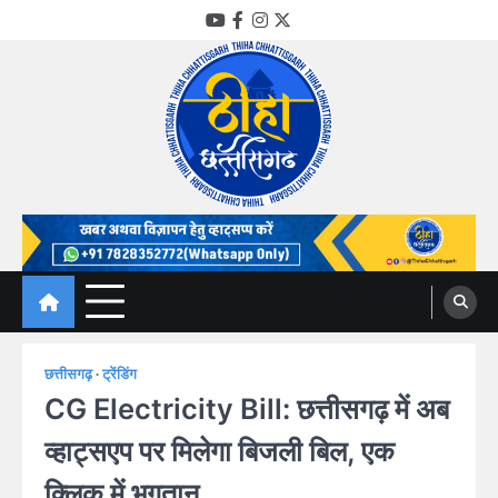
Skip
YouTube
Facebook
Instagram
Twitter
to
content
Thiha Chhattisgarh
गोठ जन-जन के
छत्तीसगढ़
ट्रेंडिंग
CG Electricity Bill: छत्तीसगढ़ में अब
व्हाट्सएप पर मिलेगा बिजली बिल, एक
क्लिक में भुगतान