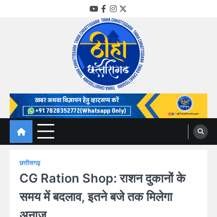
Skip
YouTube
Facebook
Instagram
Twitter
to
content
Thiha Chhattisgarh
गोठ जन-जन के
छत्तीसगढ़
CG Ration Shop: राशन दुकानों के
समय में बदलाव, इतने बजे तक मिलेगा
अनाज