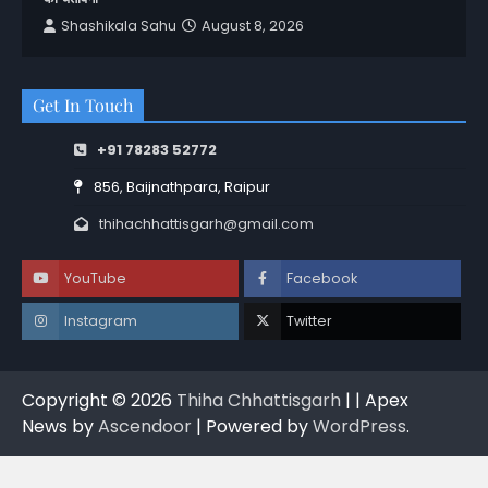
Shashikala Sahu
August 8, 2026
Get In Touch
+91 78283 52772
856, Baijnathpara, Raipur
thihachhattisgarh@gmail.com
YouTube
Facebook
Instagram
Twitter
Copyright © 2026
Thiha Chhattisgarh
| | Apex
News by
Ascendoor
| Powered by
WordPress
.