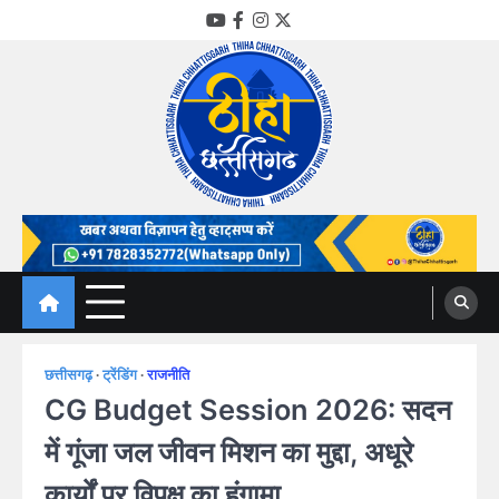
Skip
YouTube
Facebook
Instagram
Twitter
to
content
Thiha Chhattisgarh
गोठ जन-जन के
छत्तीसगढ़
ट्रेंडिंग
राजनीति
CG Budget Session 2026: सदन
में गूंजा जल जीवन मिशन का मुद्दा, अधूरे
कार्यों पर विपक्ष का हंगामा