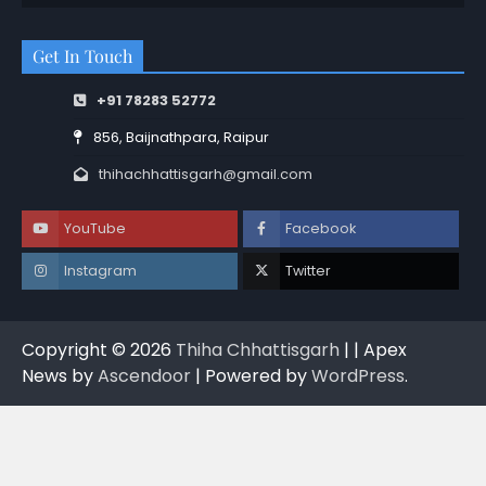
Get In Touch
+91 78283 52772
856, Baijnathpara, Raipur
thihachhattisgarh@gmail.com
YouTube
Facebook
Instagram
Twitter
Copyright © 2026
Thiha Chhattisgarh
| | Apex
News by
Ascendoor
| Powered by
WordPress
.