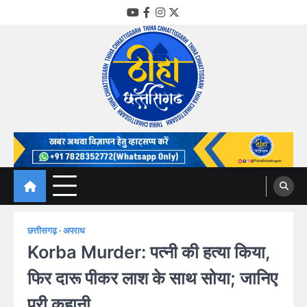
Skip
YouTube
Facebook
Instagram
Twitter
to
content
Thiha Chhattisgarh
गोठ जन-जन के
छत्तीसगढ़
अपराध
Korba Murder: पत्नी की हत्या किया,
फिर दारू पीकर लाश के साथ सोया; जानिए
पूरी कहानी