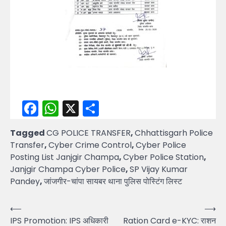
Facebook
WhatsApp
X
Share
Tagged
CG POLICE TRANSFER
,
Chhattisgarh Police
Transfer
,
Cyber Crime Control
,
Cyber Police
Posting List Janjgir Champa
,
Cyber Police Station
,
Janjgir Champa Cyber Police
,
SP Vijay Kumar
Pandey
,
जांजगीर-चांपा सायबर थाना पुलिस पोस्टिंग लिस्ट
Post
⟵
⟶
IPS Promotion: IPS अधिकारी
Ration Card e-KYC: राशन
navigation