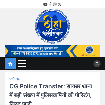
Skip
YouTube
Facebook
Instagram
Twitter
to
content
Thiha Chhattisgarh
गोठ जन-जन के
छत्तीसगढ़
CG Police Transfer: सायबर थाना
में बड़ी संख्या में पुलिसकर्मियों की पोस्टिंग,
लिस्ट जारी