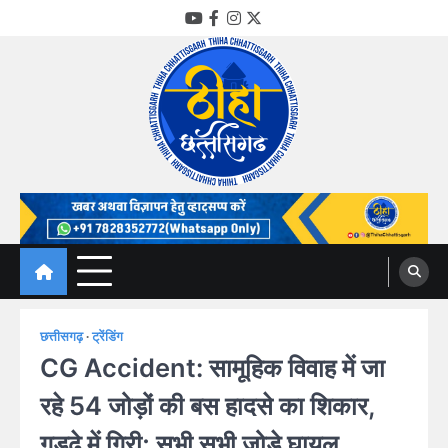
Skip
YouTube
Facebook
Instagram
Twitter
to
content
Thiha Chhattisgarh
गोठ जन-जन के
छत्तीसगढ़
ट्रेंडिंग
CG Accident: सामूहिक विवाह में जा
रहे 54 जोड़ों की बस हादसे का शिकार,
गड्ढे में गिरी; सभी सभी जोड़े घायल