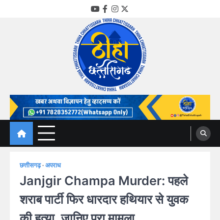
Skip
YouTube
Facebook
Instagram
Twitter
to
content
Thiha Chhattisgarh
गोठ जन-जन के
छत्तीसगढ़
अपराध
Janjgir Champa Murder: पहले
शराब पार्टी फिर धारदार हथियार से युवक
की हत्या, जानिए पूरा मामला