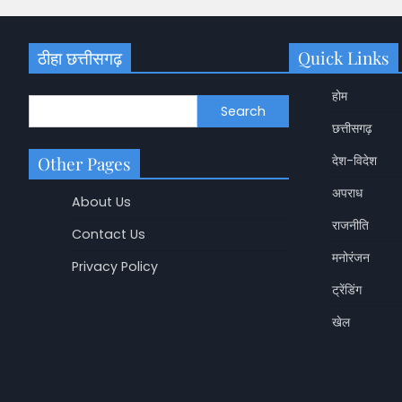
ठीहा छत्तीसगढ़
Quick Links
होम
Search
छत्तीसगढ़
Other Pages
देश-विदेश
अपराध
About Us
राजनीति
Contact Us
मनोरंजन
Privacy Policy
छत्तीसगढ़
ट्रेंडिंग
Dongargarh BJP: डोंगर
खेल
बाद भाजपा का बड़ा एक्श
निष्कासित
Shashikala Sah