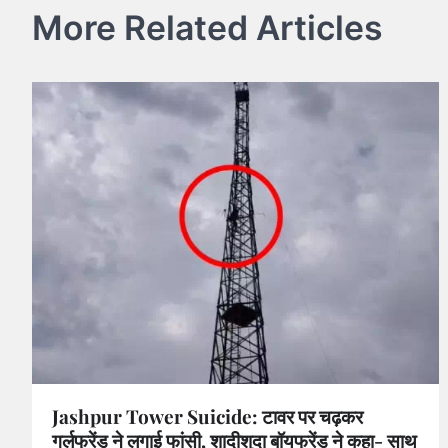
More Related Articles
Jashpur Tower Suicide: टावर पर चढ़कर
गर्लफ्रेंड ने लगाई फांसी, शादीशुदा बॉयफ्रेंड ने कहा- साथ