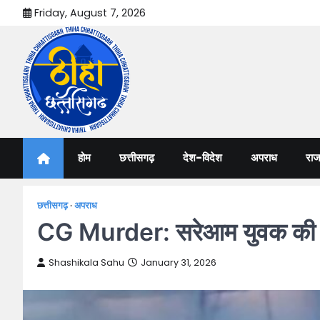
Skip
Friday, August 7, 2026
to
content
Thiha Chhattisgarh
गोठ जन-जन के
होम
छत्तीसगढ़
देश-विदेश
अपराध
राज
छत्तीसगढ़
अपराध
CG Murder: सरेआम युवक की चा
Shashikala Sahu
January 31, 2026