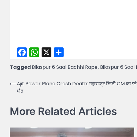
Facebook
WhatsApp
X
Share
Tagged
Bilaspur 6 Saal Bachhi Rape
,
Bilaspur 6 Saa
Post
⟵
Ajit Pawar Plane Crash Death: महाराष्ट्र डिप्टी CM का प्लेन
मौत
navigation
More Related Articles