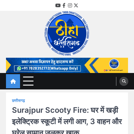
Skip
YouTube
Facebook
Instagram
Twitter
to
content
Thiha Chhattisgarh
गोठ जन-जन के
छत्तीसगढ़
Surajpur Scooty Fire: घर में खड़ी
इलेक्ट्रिक स्कूटी में लगी आग, 3 वाहन और
घरेलू सामान जलकर खाक