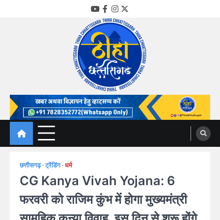
Skip
YouTube
Facebook
Instagram
Twitter
to
content
Thiha Chhattisgarh
गोठ जन-जन के
छत्तीसगढ़
ट्रेंडिंग
धर्म
CG Kanya Vivah Yojana: 6
फरवरी को राजिम कुंभ में होगा मुख्यमंत्री
सामूहिक कन्या विवाह, इस दिन से शुरू होंगे