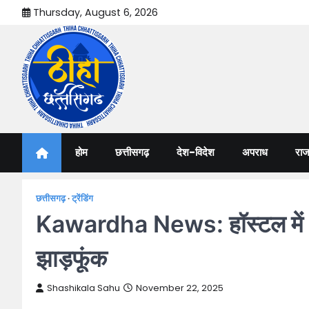
Skip
Thursday, August 6, 2026
to
content
Thiha Chhattisgarh
गोठ जन-जन के
होम
छत्तीसगढ़
देश-विदेश
अपराध
राज
छत्तीसगढ़
ट्रेंडिंग
Kawardha News: हॉस्टल में 3 छात
झाड़फूंक
Shashikala Sahu
November 22, 2025