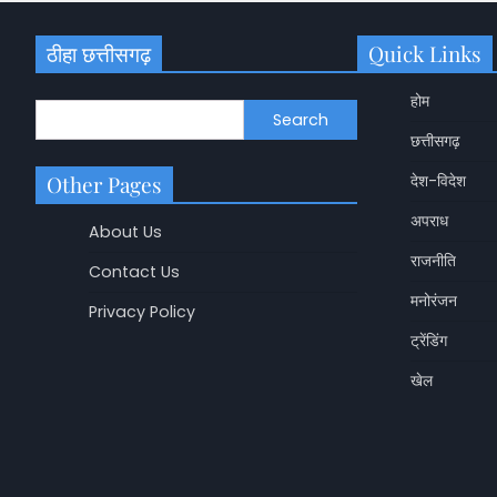
ठीहा छत्तीसगढ़
Quick Links
होम
Search
छत्तीसगढ़
Other Pages
देश-विदेश
अपराध
About Us
राजनीति
Contact Us
मनोरंजन
Privacy Policy
ट्रेंडिंग
खेल
छत्तीसगढ़
CG Tehsildar Transf
बड़ा प्रशासनिक फेरबदल
देखें लिस्ट
Shashikala Sah