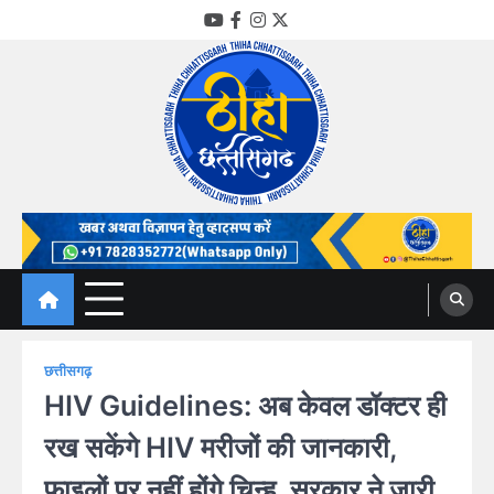
Skip
YouTube
Facebook
Instagram
Twitter
to
content
Thiha Chhattisgarh
गोठ जन-जन के
छत्तीसगढ़
HIV Guidelines: अब केवल डॉक्टर ही
रख सकेंगे HIV मरीजों की जानकारी,
फाइलों पर नहीं होंगे चिन्ह, सरकार ने जारी