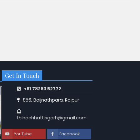
Get In Touch
+91 78283 52772
856, Baijnathpara, Raipur
thihachhattisgarh@gmail.com
YouTube
Facebook