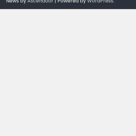
News by
Ascendoor
| Powered by
WordPress
.