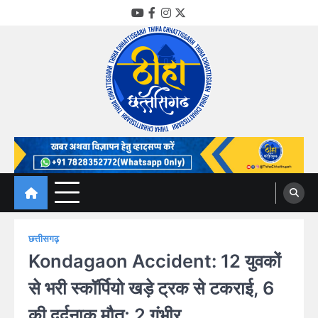
Skip
YouTube
Facebook
Instagram
Twitter
to
content
Thiha Chhattisgarh
गोठ जन-जन के
छत्तीसगढ़
Kondagaon Accident: 12 युवकों
से भरी स्कॉर्पियो खड़े ट्रक से टकराई, 6
की दर्दनाक मौत; 2 गंभीर