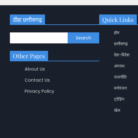
ठीहा छत्तीसगढ़
Quick Links
होम
Search
छत्तीसगढ़
Other Pages
देश-विदेश
अपराध
About Us
राजनीति
Contact Us
मनोरंजन
Privacy Policy
ट्रेंडिंग
खेल
छत्तीसगढ़
CG Tehsildar Transf
बड़ा प्रशासनिक फेरबदल
देखें लिस्ट
Shashikala Sah