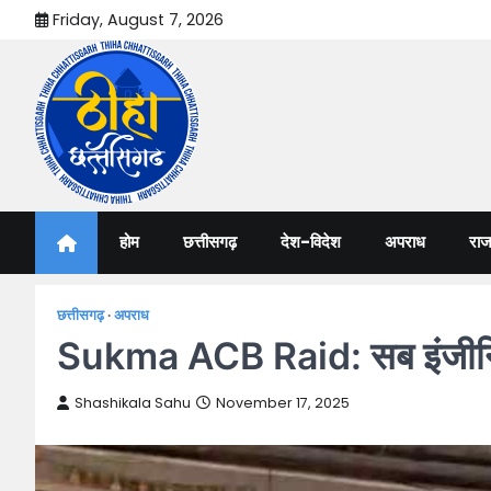
Skip
Friday, August 7, 2026
to
content
Thiha Chhattisgarh
गोठ जन-जन के
होम
छत्तीसगढ़
देश-विदेश
अपराध
राज
छत्तीसगढ़
अपराध
Sukma ACB Raid: सब इंजीनियर 
Shashikala Sahu
November 17, 2025