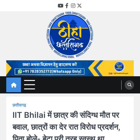
Skip
YouTube
Facebook
Instagram
Twitter
to
content
Thiha Chhattisgarh
गोठ जन-जन के
छत्तीसगढ़
IIT Bhilai में छात्र की संदिग्ध मौत पर
बवाल, छात्रों का देर रात विरोध प्रदर्शन,
पिता बोले- बेटा पूरी तरह स्वस्थ था