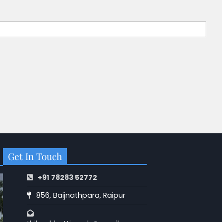
Get In Touch
+91 78283 52772
856, Baijnathpara, Raipur