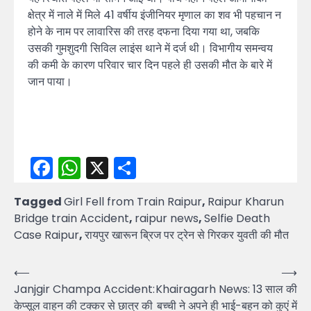
क्षेत्र में नाले में मिले 41 वर्षीय इंजीनियर मृणाल का शव भी पहचान न
होने के नाम पर लावारिस की तरह दफना दिया गया था, जबकि
उसकी गुमशुदगी सिविल लाइंस थाने में दर्ज थी। विभागीय समन्वय
की कमी के कारण परिवार चार दिन पहले ही उसकी मौत के बारे में
जान पाया।
Facebook
WhatsApp
X
Share
Tagged
Girl Fell from Train Raipur
,
Raipur Kharun
Bridge train Accident
,
raipur news
,
Selfie Death
Case Raipur
,
रायपुर खारून ब्रिज पर ट्रेन से गिरकर युवती की मौत
Post
⟵
⟶
Janjgir Champa Accident:
Khairagarh News: 13 साल की
navigation
केप्सूल वाहन की टक्कर से छात्र की
बच्ची ने अपने ही भाई-बहन को कुएं में