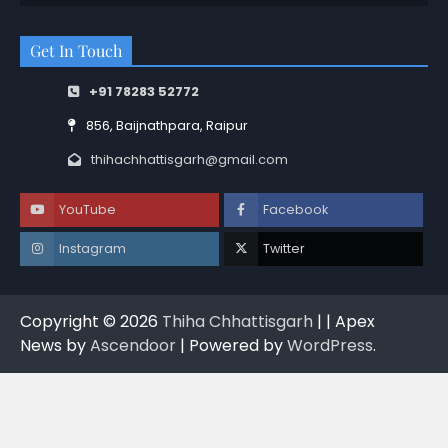
Get In Touch
+91 78283 52772
856, Baijnathpara, Raipur
thihachhattisgarh@gmail.com
YouTube
Facebook
Instagram
Twitter
Copyright © 2026
Thiha Chhattisgarh
| | Apex
News by
Ascendoor
| Powered by
WordPress
.