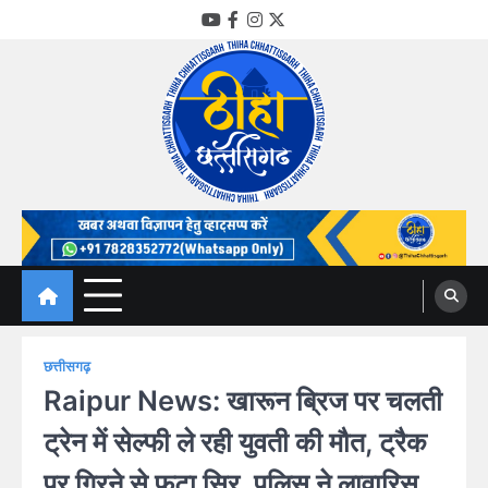
Skip
YouTube
Facebook
Instagram
Twitter
to
content
Thiha Chhattisgarh
गोठ जन-जन के
छत्तीसगढ़
Raipur News: खारून ब्रिज पर चलती
ट्रेन में सेल्फी ले रही युवती की मौत, ट्रैक
पर गिरने से फटा सिर, पुलिस ने लावारिस