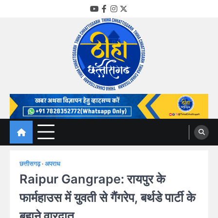
Skip
YouTube
Facebook
Instagram
Twitter
to
content
Thiha Chhattisgarh
गोठ जन-जन के
छत्तीसगढ़
अपराध
Raipur Gangrape: रायपुर के
फार्महाउस में युवती से गैंगरेप, बर्थडे पार्टी के
बहाने वारदात