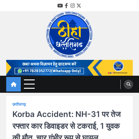
Skip
YouTube
Facebook
Instagram
Twitter
to
content
Thiha Chhattisgarh
गोठ जन-जन के
छत्तीसगढ़
Korba Accident: NH-31 पर तेज
रफ्तार कार डिवाइडर से टकराई, 1 युवक
की मौत, चार गंभीर रूप से घायल