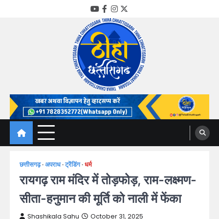
Skip
YouTube
Facebook
Instagram
Twitter
to
content
Thiha Chhattisgarh
गोठ जन-जन के
छत्तीसगढ़
अपराध
ट्रेंडिंग
धर्म
रायगढ़ राम मंदिर में तोड़फोड़, राम-लक्ष्मण-
सीता-हनुमान की मूर्ति को नाली में फेंका
Shashikala Sahu
October 31, 2025