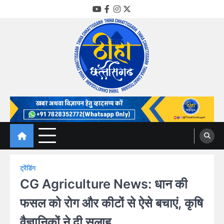
Skip
YouTube
Facebook
Instagram
Twitter
to
content
Thiha Chhattisgarh
गोठ जन-जन के
ट्रेंडिंग
CG Agriculture News: धान की
फसल को रोग और कीटों से ऐसे बचाएं, कृषि
वैज्ञानिकों ने दी सलाह