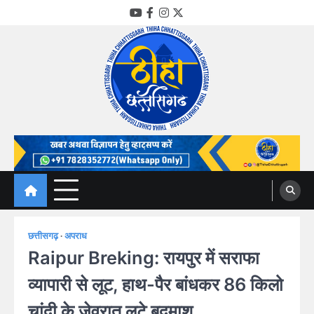
Skip
YouTube
Facebook
Instagram
Twitter
to
content
Thiha Chhattisgarh
गोठ जन-जन के
छत्तीसगढ़
अपराध
Raipur Breking: रायपुर में सराफा
व्यापारी से लूट, हाथ-पैर बांधकर 86 किलो
चांदी के जेवरात लूटे बदमाश