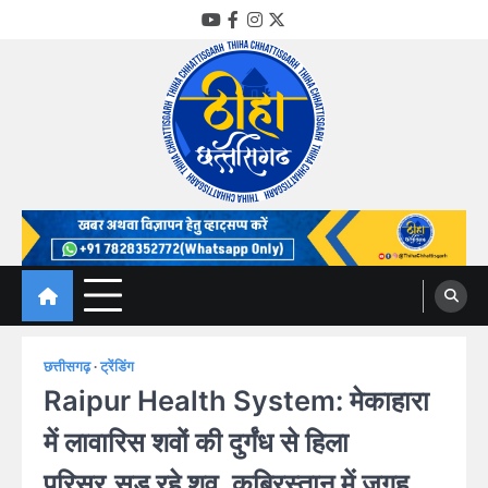
Skip
YouTube
Facebook
Instagram
Twitter
to
content
Thiha Chhattisgarh
गोठ जन-जन के
छत्तीसगढ़
ट्रेंडिंग
Raipur Health System: मेकाहारा
में लावारिस शवों की दुर्गंध से हिला
परिसर,सड़ रहे शव, कब्रिस्तान में जगह