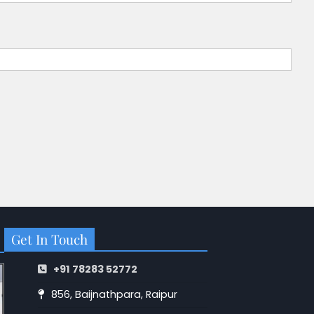
Get In Touch
+91 78283 52772
856, Baijnathpara, Raipur