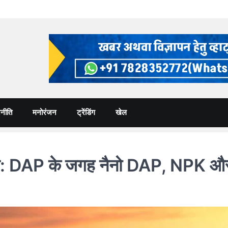
नीति
मनोरंजन
ट्रेंडिंग
खेल
राहत: DAP के जगह नैनो DAP, NPK औ