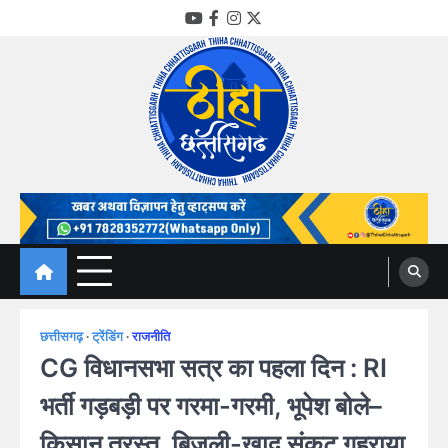
Skip
YouTube
Facebook
Instagram
Twitter
to
content
Thiha Chhattisgarh
गोठ जन-जन के
छत्तीसगढ़
ट्रेंडिंग
राजनीति
CG विधानसभा सत्र का पहला दिन : RI
भर्ती गड़बड़ी पर गरमा-गरमी, भूपेश बोले–
किसान त्रस्त, बिजली-खाद संकट गहराया