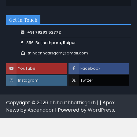
Get In Touch
+91 78283 52772
856, Baijnathpara, Raipur
thihachhattisgarh@gmail.com
YouTube
Facebook
Instagram
Twitter
Copyright © 2026
Thiha Chhattisgarh
| | Apex
News by
Ascendoor
| Powered by
WordPress
.