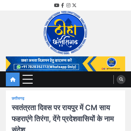
Skip
YouTube
Facebook
Instagram
Twitter
to
content
Thiha Chhattisgarh
गोठ जन-जन के
छत्तीसगढ़
स्वतंत्रता दिवस पर रायपुर में CM साय
फहराएंगे तिरंगा, देंगे प्रदेशवासियों के नाम
संदेश