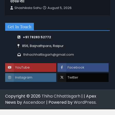
दर्दनाक मौत
Shashikala Sahu
August 5, 2026
Get In Touch
+91 78283 52772
856, Baijnathpara, Raipur
thihachhattisgarh@gmail.com
YouTube
Facebook
Instagram
Twitter
Copyright © 2026
Thiha Chhattisgarh
| | Apex
News by
Ascendoor
| Powered by
WordPress
.