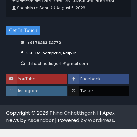
Shashikala Sahu
August 6, 2026
Get In Touch
+91 78283 52772
856, Baijnathpara, Raipur
thihachhattisgarh@gmail.com
YouTube
Facebook
Instagram
Twitter
Copyright © 2026
Thiha Chhattisgarh
| | Apex
News by
Ascendoor
| Powered by
WordPress
.