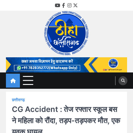
Skip
YouTube
Facebook
Instagram
Twitter
to
content
Thiha Chhattisgarh
गोठ जन-जन के
छत्तीसगढ़
CG Accident : तेज रफ्तार स्कूल बस
ने महिला को रौंदा, तड़प-तड़पकर मौत, एक
युवक घायल