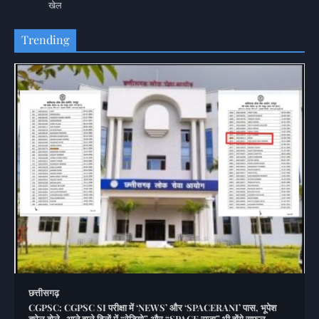
खेल
Trending
छत्तीसगढ़
CGPSC: CGPSC SI परीक्षा में ‘NEWS’ और ‘SPACERANI’ पास, भूपेश
बघेल बोले- आने वाले दिनों में “रेडियो” और “SPACE राजा” भी होंगे सफल