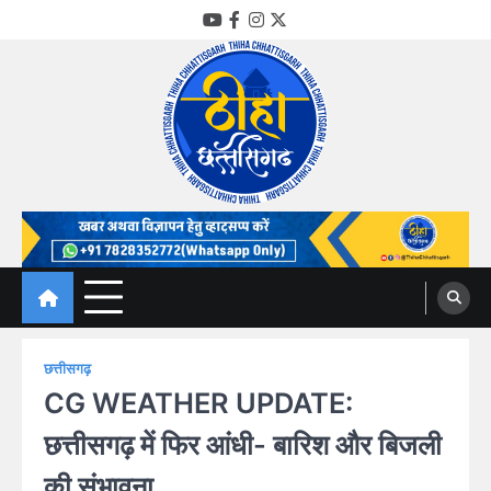
Skip
YouTube
Facebook
Instagram
Twitter
to
content
Thiha Chhattisgarh
गोठ जन-जन के
छत्तीसगढ़
CG WEATHER UPDATE:
छत्तीसगढ़ में फिर आंधी- बारिश और बिजली
की संभावना