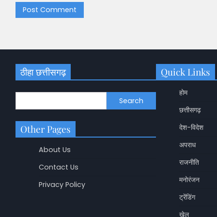
ठीहा छत्तीसगढ़
Quick Links
होम
Search
छत्तीसगढ़
Other Pages
देश-विदेश
अपराध
About Us
राजनीति
Contact Us
छत्तीसगढ़
मनोरंजन
Privacy Policy
CG News: घर में घुसक
फिर की चोरी, नकाबपोश
ट्रेंडिंग
Shashikala Sah
खेल