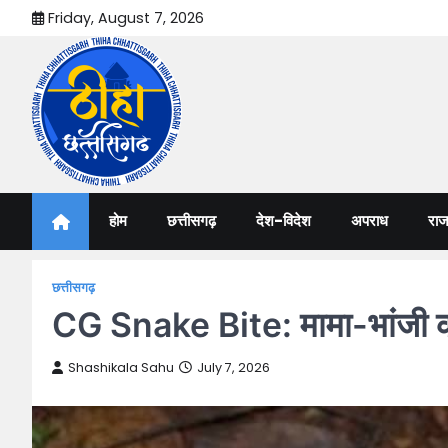
Skip
Friday, August 7, 2026
to
content
Thiha Chhattisgarh
गोठ जन-जन के
होम
छत्तीसगढ़
देश-विदेश
अपराध
राज
छत्तीसगढ़
CG Snake Bite: मामा-भांजी को 
Shashikala Sahu
July 7, 2026