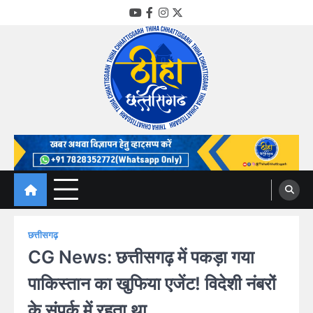
Skip
YouTube
Facebook
Instagram
Twitter
to
content
Thiha Chhattisgarh
गोठ जन-जन के
छत्तीसगढ़
CG News: छत्तीसगढ़ में पकड़ा गया
पाकिस्तान का खुफिया एजेंट! विदेशी नंबरों
के संपर्क में रहता था