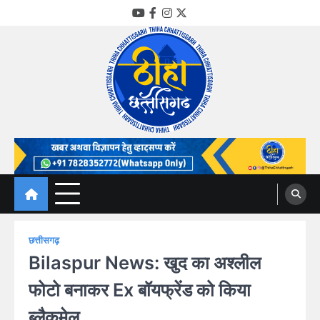
Skip
YouTube
Facebook
Instagram
Twitter
to
content
Thiha Chhattisgarh
गोठ जन-जन के
छत्तीसगढ़
Bilaspur News: खुद का अश्लील
फोटो बनाकर Ex बॉयफ्रेंड को किया
ब्लैकमेल