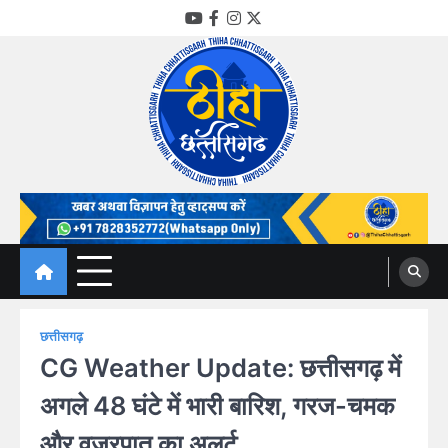
Skip
YouTube
Facebook
Instagram
Twitter
to
content
Thiha Chhattisgarh
गोठ जन-जन के
छत्तीसगढ़
CG Weather Update: छत्तीसगढ़ में
अगले 48 घंटे में भारी बारिश, गरज-चमक
और वज्रपात का अलर्ट