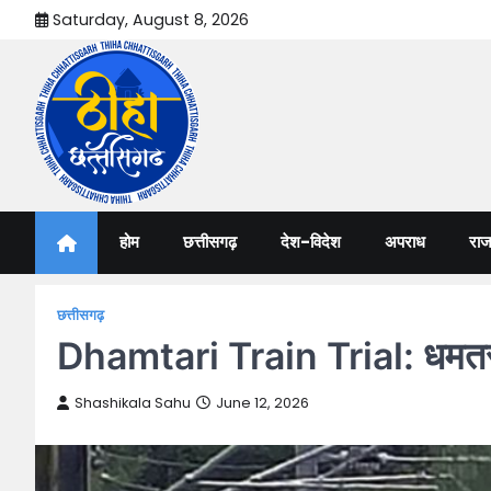
Skip
Saturday, August 8, 2026
to
content
Thiha Chhattisgarh
गोठ जन-जन के
होम
छत्तीसगढ़
देश-विदेश
अपराध
राज
छत्तीसगढ़
Dhamtari Train Trial: धमतरी मे
Shashikala Sahu
June 12, 2026