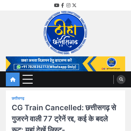
Skip
YouTube
Facebook
Instagram
Twitter
to
content
Thiha Chhattisgarh
गोठ जन-जन के
छत्तीसगढ़
CG Train Cancelled: छत्तीसगढ़ से
गुजरने वाली 77 ट्रेनें रद्द, कई के बदले
रूट; यहां देखें लिस्ट-