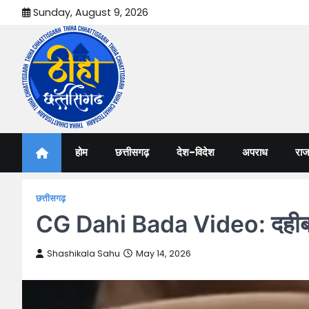
Skip
Sunday, August 9, 2026
to
content
Thiha Chhattisgarh
गोठ जन-जन के
होम
छत्तीसगढ़
देश-विदेश
अपराध
राज
छत्तीसगढ़
CG Dahi Bada Video: दहीबड़ा 
Shashikala Sahu
May 14, 2026