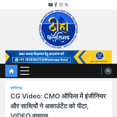
Skip
YouTube
Facebook
Instagram
Twitter
to
content
Thiha Chhattisgarh
गोठ जन-जन के
छत्तीसगढ़
CG Video: CMO ऑफिस में इंजीनियर
और साथियों ने अकाउंटेंट को पीटा,
VIDEO वायरल