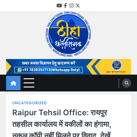
Skip
YouTube
Facebook
Instagram
Twitter
to
content
Thiha Chhattisgarh
गोठ जन-जन के
UNCATEGORIZED
Raipur Tehsil Office: रायपुर
तहसील कार्यालय में वकीलों का हंगामा,
नकल कॉपी नहीं मिलने पर विवाद, देखें