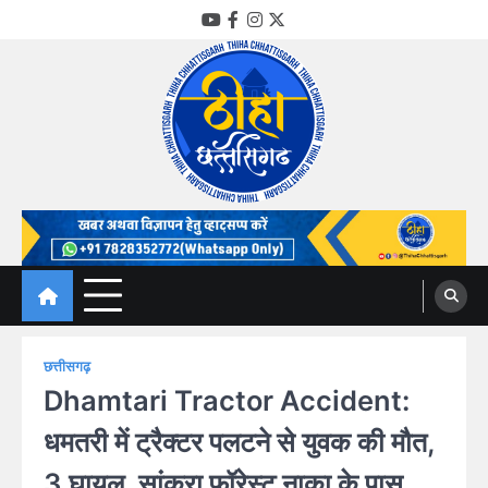
Skip
YouTube
Facebook
Instagram
Twitter
to
content
Thiha Chhattisgarh
गोठ जन-जन के
छत्तीसगढ़
Dhamtari Tractor Accident:
धमतरी में ट्रैक्टर पलटने से युवक की मौत,
3 घायल, सांकरा फॉरेस्ट नाका के पास