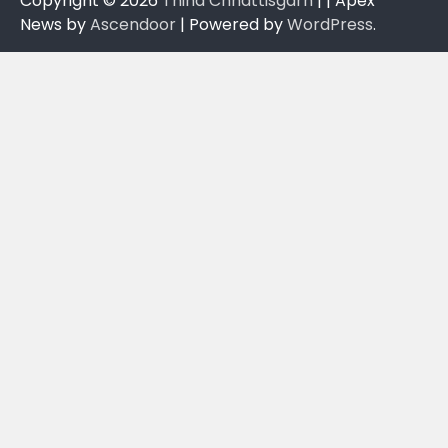
Copyright © 2026
Thiha Chhattisgarh
| | Apex
News by
Ascendoor
| Powered by
WordPress
.