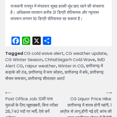
राजधानी रायपुर में मंगलवार सुबह हल्की धुंध छाए रहने की संभावना
है। अधिकतम तापमान करीब 31 डिग्री सेल्सियस और न्यूनतम
तापमान लगभग 16 डिग्री सेल्सियस रह सकता है।
Facebook
WhatsApp
X
Share
Tagged
CG cold wave alert
,
CG weather update
,
CG Winter Season
,
Chhattisgarh Cold Wave
,
IMD
Alert CG
,
raipur weather
,
Winter in CG
,
छत्तीसगढ़ में
कड़ाके की ठंड
,
छत्तीसगढ़ में घना कोहरा
,
छत्तीसगढ़ में बर्फ
,
छत्तीसगढ़
मौसम समाचार
,
छत्तीसगढ़ शीतलहर अलर्ट
Post
⟵
⟶
Post Office Job: 10वीं पास
CG Liquor Price Hike:
navigation
युवाओं के लिए खुशखबरी, बिना परीक्षा
छत्तीसगढ़ में शराब होगी महंगी, 1
28,740 पदों पर भर्ती, ऐसे करें
अप्रैल से लागू होंगी नई दरें; कांच की