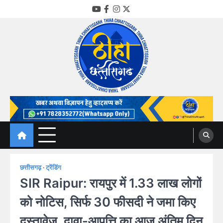
Skip
YouTube
Facebook
Instagram
Twitter
to
content
Thiha Chhattisgarh
गोठ जन-जन के
छत्तीसगढ़
ट्रेंडिंग
SIR Raipur: रायपुर में 1.33 लाख लोगों
को नोटिस, सिर्फ 30 फीसदी ने जमा किए
दस्तावेज, दावा-आपत्ति का आज अंतिम दिन