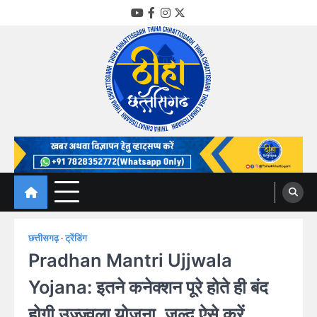
Skip
YouTube
Facebook
Instagram
Twitter
to
content
Thiha Chhattisgarh
गोठ जन-जन के
छत्तीसगढ़
ट्रेंडिंग
Pradhan Mantri Ujjwala
Yojana: इतने कनेक्शन पूरे होते ही बंद
होगी उज्ज्वला योजना, जल्द ऐसे करें