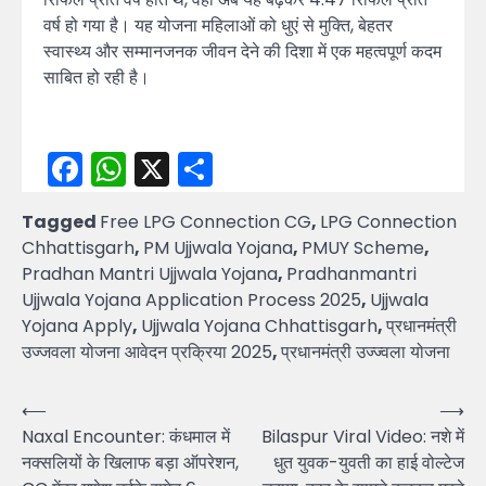
वर्ष हो गया है। यह योजना महिलाओं को धुएं से मुक्ति, बेहतर
स्वास्थ्य और सम्मानजनक जीवन देने की दिशा में एक महत्वपूर्ण कदम
साबित हो रही है।
Facebook
WhatsApp
X
Share
Tagged
Free LPG Connection CG
,
LPG Connection
Chhattisgarh
,
PM Ujjwala Yojana
,
PMUY Scheme
,
Pradhan Mantri Ujjwala Yojana
,
Pradhanmantri
Ujjwala Yojana Application Process 2025
,
Ujjwala
Yojana Apply
,
Ujjwala Yojana Chhattisgarh
,
प्रधानमंत्री
उज्जवला योजना आवेदन प्रक्रिया 2025
,
प्रधानमंत्री उज्ज्वला योजना
Post
⟵
⟶
Naxal Encounter: कंधमाल में
Bilaspur Viral Video: नशे में
navigation
नक्सलियों के खिलाफ बड़ा ऑपरेशन,
धुत युवक-युवती का हाई वोल्टेज