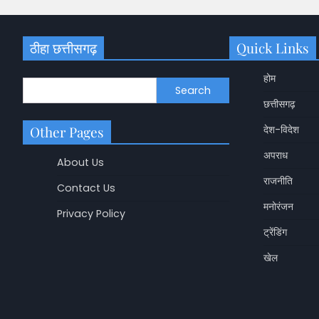
ठीहा छत्तीसगढ़
Quick Links
होम
Search
छत्तीसगढ़
Other Pages
देश-विदेश
अपराध
About Us
राजनीति
Contact Us
मनोरंजन
Privacy Policy
ट्रेंडिंग
छत्तीसगढ़
खेल
Korba Crocodile Res
मगरमच्छ, ग्रामीणों ने प
रेस्क्यू
Shashikala Sah