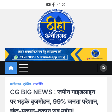
Skip
YouTube
Facebook
Instagram
Twitter
to
content
Thiha Chhattisgarh
गोठ जन-जन के
छत्तीसगढ़
ट्रेंडिंग
राजनीति
CG BIG NEWS : जमीन गाइडलाइन
पर भड़के बृजमोहन, 99% जनता परेशान,
खेत-मकान–दुकान सब महंगा!