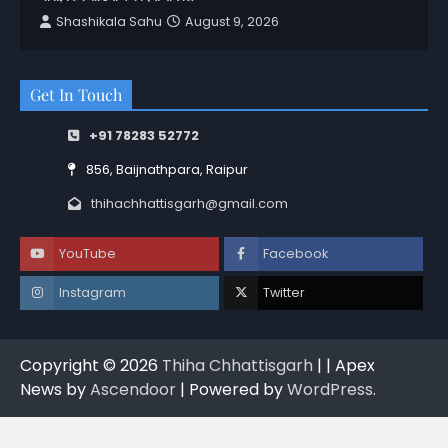
Shashikala Sahu
August 9, 2026
Get In Touch
+91 78283 52772
856, Baijnathpara, Raipur
thihachhattisgarh@gmail.com
YouTube
Facebook
Instagram
Twitter
Copyright © 2026
Thiha Chhattisgarh
| | Apex
News by
Ascendoor
| Powered by
WordPress
.