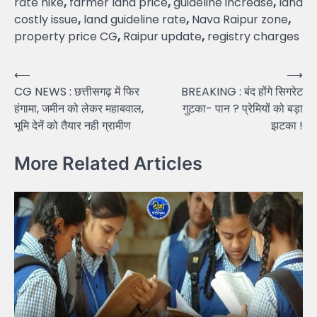
rate hike
,
farmer land price
,
guideline increase
,
land
costly issue
,
land guideline rate
,
Nava Raipur zone
,
property price CG
,
Raipur update
,
registry charges
Post
⟵
⟶
CG NEWS : छत्तीसगढ़ में फिर
BREAKING : बंद होंगे सिगरेट
navigation
हंगामा, जमीन को लेकर महाबवाल,
गुटका- पान ? प्रेमियों को बड़ा
भूमि देनें को तैयार नही ग्रामीण
झटका !
More Related Articles