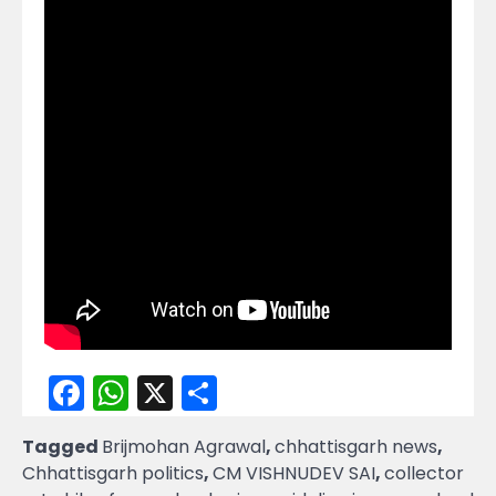
Facebook
WhatsApp
X
Share
Tagged
Brijmohan Agrawal
,
chhattisgarh news
,
Chhattisgarh politics
,
CM VISHNUDEV SAI
,
collector